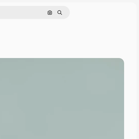
画像で検索
検索