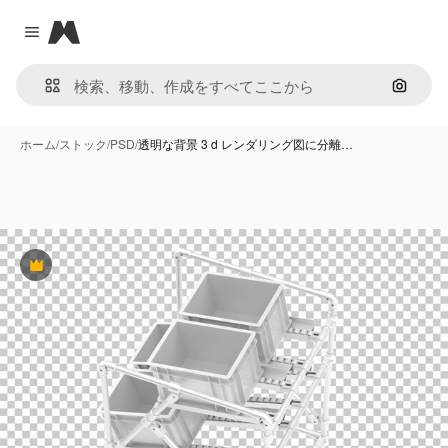
Magnific
Close menu
画像で
ホーム
/
ストック
/
PSD
/
透明な背景 3 d レンダリング図に分離…
Premium