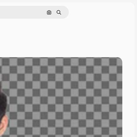
画像で検索
検索