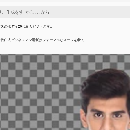
スのボディ20代白人ビジネスマ…
フルレングスのボディ20代白人ビジネスマン黒髪はフォーマルなスーツを着て、孤立した歩行をスタンドします。日焼けした肌の筋肉質の男性の立っている着用結婚式の花嫁花婿のドレス、白い背景