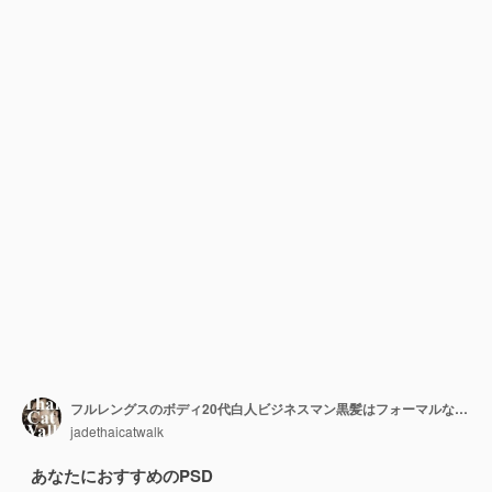
フルレングスのボディ20代白人ビジネスマン黒髪はフォーマルなスーツを着て、孤立した歩行をスタンドします。日焼けした肌の筋肉質の男性の立っている着用結婚式の花嫁花婿のドレス、白い背景
jadethaicatwalk
あなたにおすすめのPSD