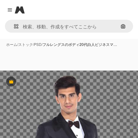
Magnific
Close menu
画像で
ホーム
/
ストック
/
PSD
/
フルレングスのボディ20代白人ビジネスマ…
Premium