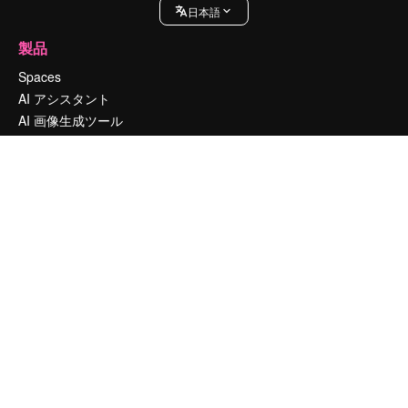
日本語
製品
Spaces
AI アシスタント
AI 画像生成ツール
AI 動画生成ツール
AI 音声合成ツール
ストックコンテンツ
Claude/ChatGPT向けMCP
新規
エージェント
新規
API
モバイルアプリ
すべてのMagnificツール
はじめに
Academy
ドキュメント