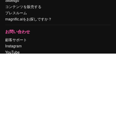
Slidesgo
コンテンツを販売する
プレスルーム
magnific.aiをお探しですか？
お問い合わせ
顧客サポート
Instagram
YouTube
LinkedIn
TikTok
Discord
X
Reddit
Copyright © 2010-
2026
Freepik Company S.L.U.
無断複写・転載を禁じま
す
.