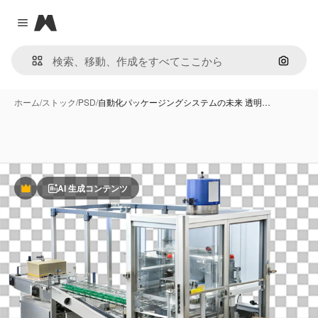
Magnific
Close menu
画像で
ホーム
/
ストック
/
PSD
/
自動化パッケージングシステムの未来 透明…
AI 生成コンテンツ
Premium