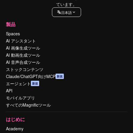
ています。
日本語
製品
Spaces
AI アシスタント
AI 画像生成ツール
AI 動画生成ツール
AI 音声合成ツール
ストックコンテンツ
Claude/ChatGPT向けMCP
新規
エージェント
新規
API
モバイルアプリ
すべてのMagnificツール
はじめに
Academy