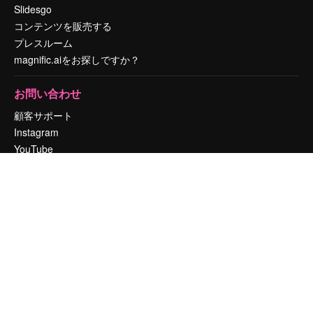
Slidesgo
コンテンツを販売する
プレスルーム
magnific.aiをお探しですか？
お問い合わせ
顧客サポート
Instagram
YouTube
LinkedIn
TikTok
Discord
X
Reddit
Copyright © 2010-
2026
Freepik Company S.L.U.
無断複写・転載を禁じま
す
.