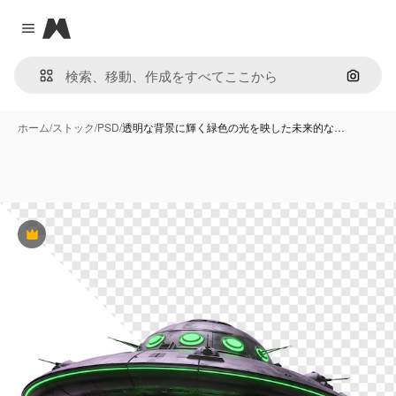
Magnific
Close menu
画像で
ホーム
/
ストック
/
PSD
/
透明な背景に輝く緑色の光を映した未来的な…
Premium