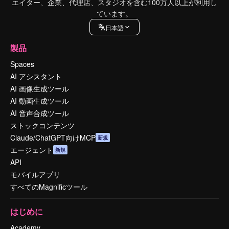
エイター、企業、代理店、スタジオを含む100万人以上が利用し
ています。
日本語
製品
Spaces
AI アシスタント
AI 画像生成ツール
AI 動画生成ツール
AI 音声合成ツール
ストックコンテンツ
Claude/ChatGPT向けMCP
新規
エージェント
新規
API
モバイルアプリ
すべてのMagnificツール
はじめに
Academy