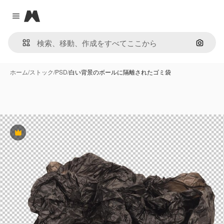
Magnific
Close menu
画像で
ホーム
/
ストック
/
PSD
/
白い背景のボールに隔離されたゴミ袋
Premium