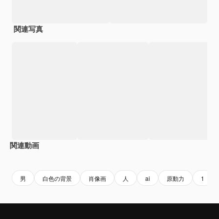
関連写真
関連動画
Premium
Premium
AIによって生成されました。
Premium
Premium
AIによっ
男
白色の背景
肖像画
人
ai
原動力
1