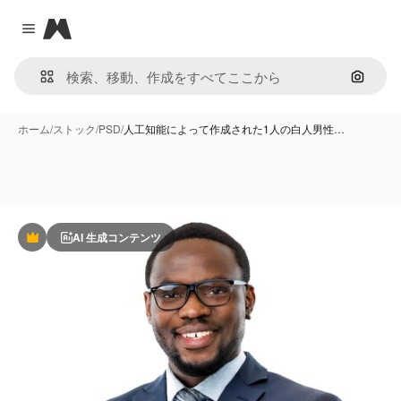
Magnific
Close menu
画像で
ホーム
/
ストック
/
PSD
/
人工知能によって作成された1人の白人男性…
AI 生成コンテンツ
Premium