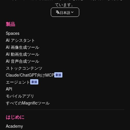
ています。
日本語
製品
Spaces
AI アシスタント
AI 画像生成ツール
AI 動画生成ツール
AI 音声合成ツール
ストックコンテンツ
Claude/ChatGPT向けMCP
新規
エージェント
新規
API
モバイルアプリ
すべてのMagnificツール
はじめに
Academy