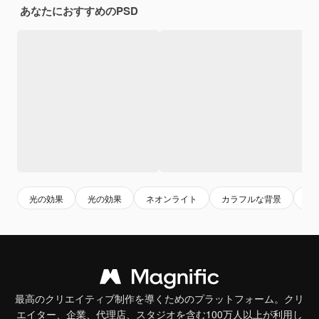
あなたにおすすめのPSD
光の効果
光の効果
ネオンライト
カラフルな背景
ネ
最高のクリエイティブ制作を導くためのプラットフォーム。クリ
エイター、企業、代理店、スタジオを含む100万人以上が利用し