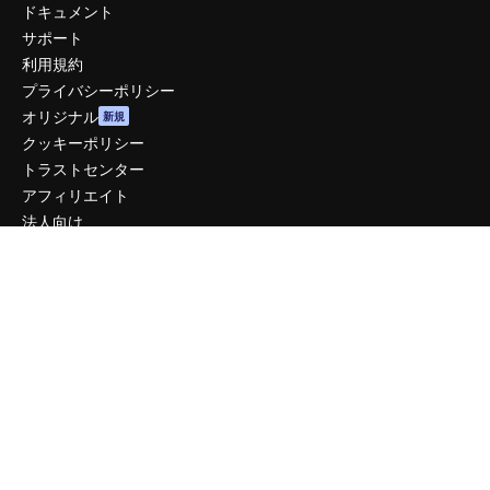
ドキュメント
サポート
利用規約
プライバシーポリシー
オリジナル
新規
クッキーポリシー
トラストセンター
アフィリエイト
法人向け
運営
料金
会社概要
Reviews
採用情報
検索トレンド
ブログ
イベント