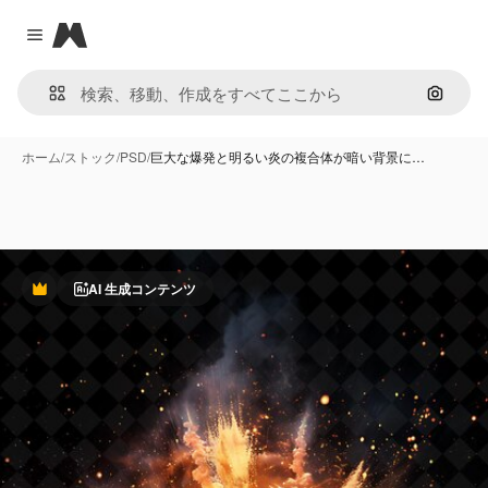
Magnific
Close menu
画像で
ホーム
/
ストック
/
PSD
/
巨大な爆発と明るい炎の複合体が暗い背景に…
AI 生成コンテンツ
Premium