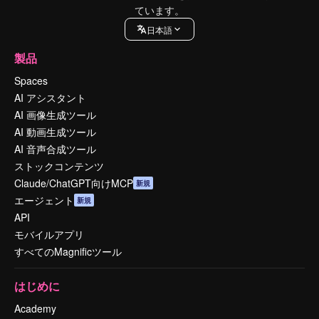
ています。
日本語
製品
Spaces
AI アシスタント
AI 画像生成ツール
AI 動画生成ツール
AI 音声合成ツール
ストックコンテンツ
Claude/ChatGPT向けMCP
新規
エージェント
新規
API
モバイルアプリ
すべてのMagnificツール
はじめに
Academy