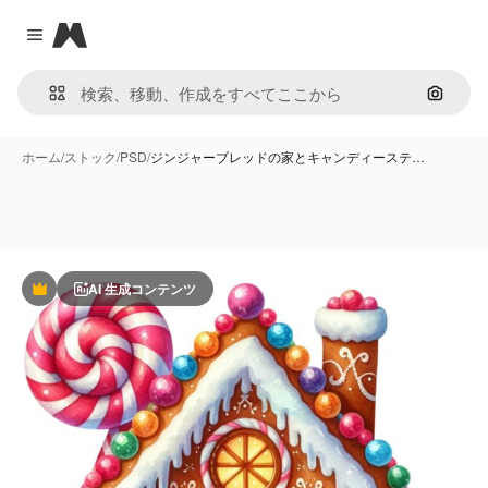
Magnific
Close menu
画像で
ホーム
/
ストック
/
PSD
/
ジンジャーブレッドの家とキャンディーステ…
AI 生成コンテンツ
Premium