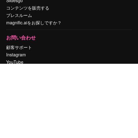
Slidesgo
コンテンツを販売する
プレスルーム
magnific.aiをお探しですか？
お問い合わせ
顧客サポート
Instagram
YouTube
LinkedIn
TikTok
Discord
X
Reddit
Copyright © 2010-
2026
Freepik Company S.L.U.
無断複写・転載を禁じま
す
.