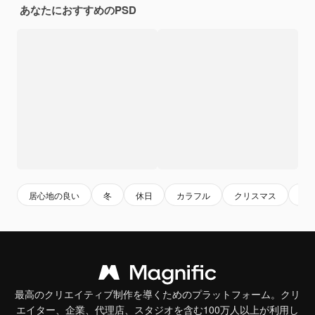
あなたにおすすめのPSD
居心地の良い
冬
休日
カラフル
クリスマス
装
最高のクリエイティブ制作を導くためのプラットフォーム。クリ
エイター、企業、代理店、スタジオを含む100万人以上が利用し