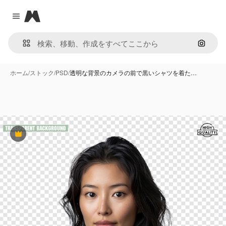
Magnific
Close menu
画像で
ホーム
/
ストック
/
PSD
/
透明な背景のカメラの前で黒いシャツを着た…
Premium