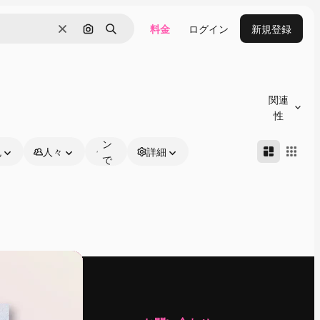
料金
ログイン
新規登録
消去
画像で検索
検索
オ
ン
関連
ラ
性
イ
ン
色
人々
詳細
で
編
集
可
能