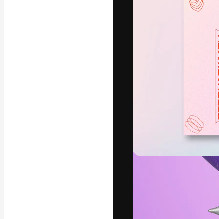
フォント
最高のクリエイ
ットフォーム。
店、スタジオを
います。
日本語
Copyright © 2010-