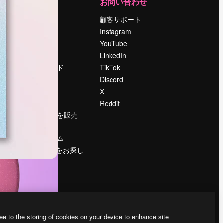
運営
お問い合わせ
料金
顧客サポート
会社概要
Instagram
Reviews
YouTube
採用情報
LinkedIn
検索トレンド
TikTok
ブログ
Discord
イベント
X
Slidesgo
Reddit
コンテンツを販売
する
プレスルーム
magnific.aiをお探し
ですか？
ee to the storing of cookies on your device to enhance site