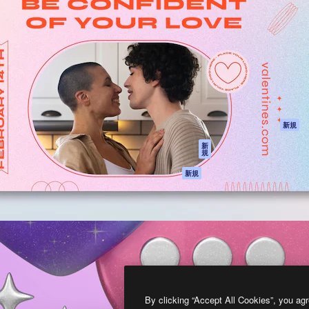
製品
はじめに
ティブ制作を導くためのプラ
Spaces
Academy
クリエイター、企業、代理
AI アシスタント
ドキュメント
含む100万人以上が利用して
AI 画像生成ツール
サポート
AI 動画生成ツール
利用規約
AI 音声合成ツール
プライバシーポリ
シー
ストックコンテン
ツ
オリジナル
新規
Claude/ChatGPT
クッキーポリシー
新
規
向けMCP
トラストセンター
エージェント
アフィリエイト
新規
API
法人向け
モバイルアプリ
すべてのMagnificツ
ール
2026
Freepik Company S.L.U.
無断複写・転載を禁じます
.
By clicking “Accept All Cookies”, you agr