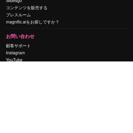
Slidesgo
コンテンツを販売する
プレスルーム
magnific.aiをお探しですか？
お問い合わせ
顧客サポート
Instagram
YouTube
LinkedIn
TikTok
Discord
X
Reddit
Copyright © 2010-
2026
Freepik Company S.L.U.
無断複写・転載を禁じま
す
.