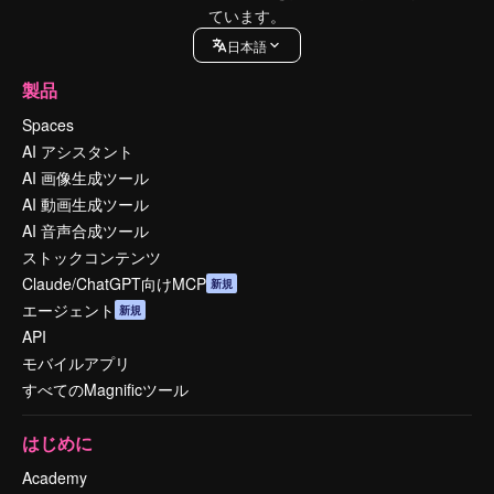
ています。
日本語
製品
Spaces
AI アシスタント
AI 画像生成ツール
AI 動画生成ツール
AI 音声合成ツール
ストックコンテンツ
Claude/ChatGPT向けMCP
新規
エージェント
新規
API
モバイルアプリ
すべてのMagnificツール
はじめに
Academy