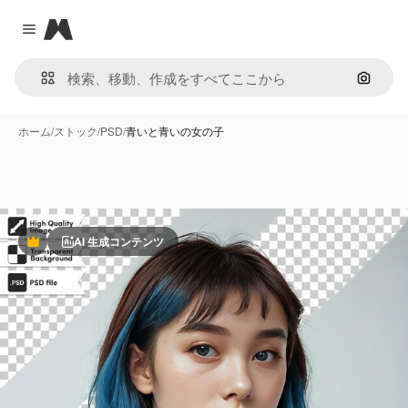
Magnific
Close menu
画像で
ホーム
/
ストック
/
PSD
/
青いと青いの女の子
AI 生成コンテンツ
Premium