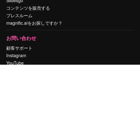
Slidesgo
コンテンツを販売する
プレスルーム
magnific.aiをお探しですか？
お問い合わせ
顧客サポート
Instagram
YouTube
LinkedIn
TikTok
Discord
X
Reddit
Copyright © 2010-
2026
Freepik Company S.L.U.
無断複写・転載を禁じま
す
.