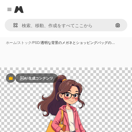
Magnific
Close menu
画像で
ホーム
/
ストック
/
PSD
/
透明な背景のメガネとショッピングバッグの…
AI 生成コンテンツ
Premium