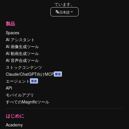
ています。
日本語
製品
Spaces
AI アシスタント
AI 画像生成ツール
AI 動画生成ツール
AI 音声合成ツール
ストックコンテンツ
Claude/ChatGPT向けMCP
新規
エージェント
新規
API
モバイルアプリ
すべてのMagnificツール
はじめに
Academy