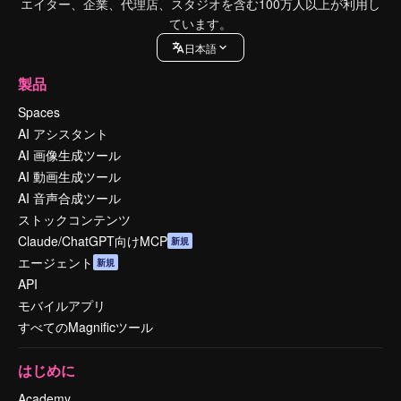
エイター、企業、代理店、スタジオを含む100万人以上が利用し
ています。
日本語
製品
Spaces
AI アシスタント
AI 画像生成ツール
AI 動画生成ツール
AI 音声合成ツール
ストックコンテンツ
Claude/ChatGPT向けMCP
新規
エージェント
新規
API
モバイルアプリ
すべてのMagnificツール
はじめに
Academy