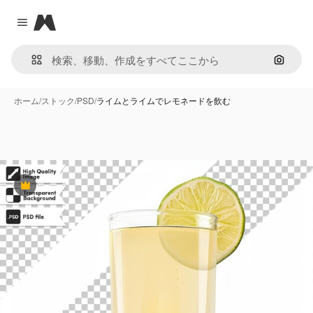
Magnific
Close menu
画像で
ホーム
/
ストック
/
PSD
/
ライムとライムでレモネードを飲む
Premium