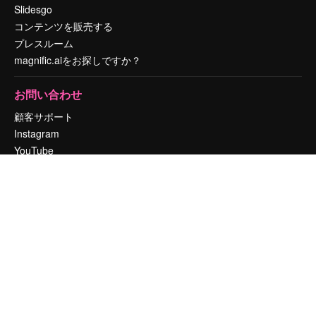
Slidesgo
コンテンツを販売する
プレスルーム
magnific.aiをお探しですか？
お問い合わせ
顧客サポート
Instagram
YouTube
LinkedIn
TikTok
Discord
X
Reddit
Copyright © 2010-
2026
Freepik Company S.L.U.
無断複写・転載を禁じま
す
.