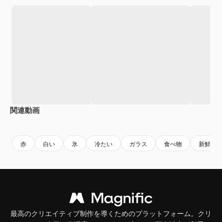
関連動画
Premium
Premium
Premium
Premium
赤
白い
氷
冷たい
ガラス
食べ物
新鮮な
最高のクリエイティブ制作を導くためのプラットフォーム。クリ