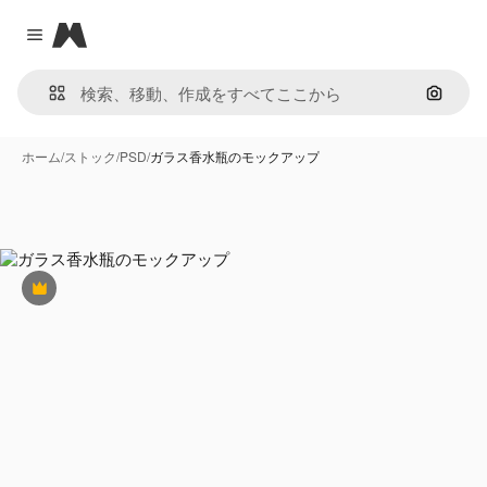
Magnific
Close menu
画像で
ホーム
/
ストック
/
PSD
/
ガラス香水瓶のモックアップ
Premium