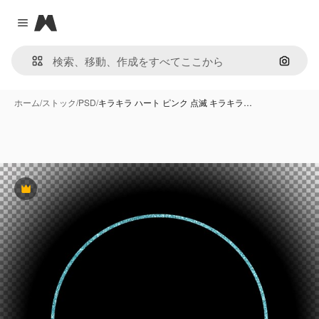
Magnific
Close menu
画像で
ホーム
/
ストック
/
PSD
/
キラキラ ハート ピンク 点滅 キラキラ…
Premium