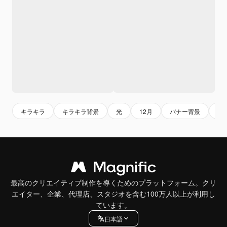
キラキラ
キラキラ背景
光
12月
バナー背景
デ
最高のクリエイティブ制作を導くためのプラットフォーム。クリ
エイター、企業、代理店、スタジオを含む100万人以上が利用し
ています。
日本語