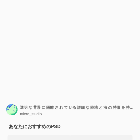
透明 な 背景 に 隔離 さ れ て いる 詳細 な 陸地 と 海 の 特徴 を 持つ 地球 惑星 の 地球
micro_studio
あなたにおすすめのPSD