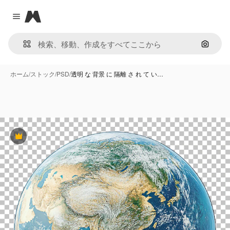
Magnific
Close menu
画像で
ホーム
/
ストック
/
PSD
/
透明 な 背景 に 隔離 さ れ て い…
Premium