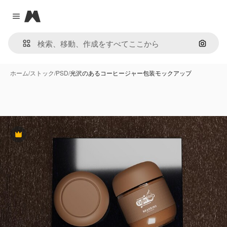
Magnific
Close menu
画像で
ホーム
/
ストック
/
PSD
/
光沢のあるコーヒージャー包装モックアップ
Premium