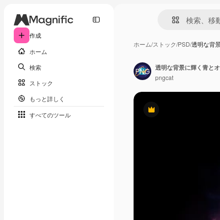
作成
ホーム
/
ストック
/
PSD
/
透明な背
ホーム
検索
透明な背景に輝く青とオ
pngcat
ストック
もっと詳しく
Premium
すべてのツール