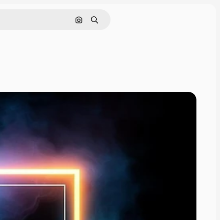
画像で検索
検索