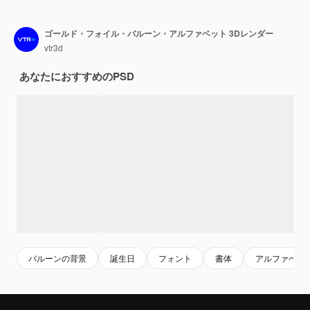
ゴールド・フォイル・バルーン・アルファベット 3Dレンダー
vtr3d
あなたにおすすめのPSD
バルーンの背景
誕生日
フォント
書体
アルファベッ