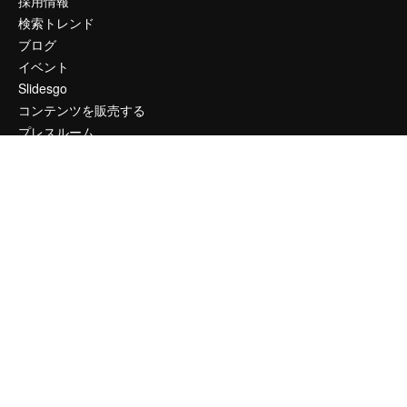
採用情報
検索トレンド
ブログ
イベント
Slidesgo
コンテンツを販売する
プレスルーム
magnific.aiをお探しですか？
お問い合わせ
顧客サポート
Instagram
YouTube
LinkedIn
TikTok
Discord
X
Reddit