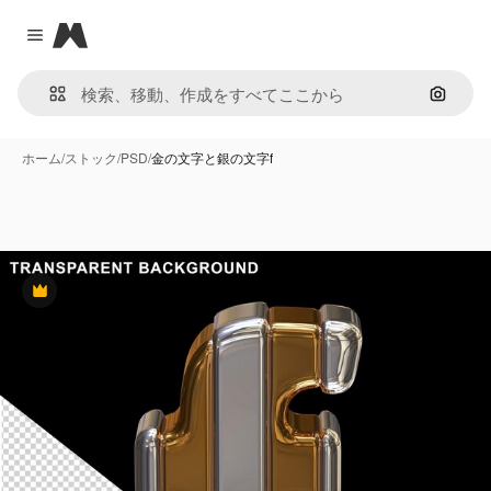
Magnific
Close menu
画像で
ホーム
/
ストック
/
PSD
/
金の文字と銀の文字f
Premium