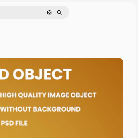
画像で検索
検索