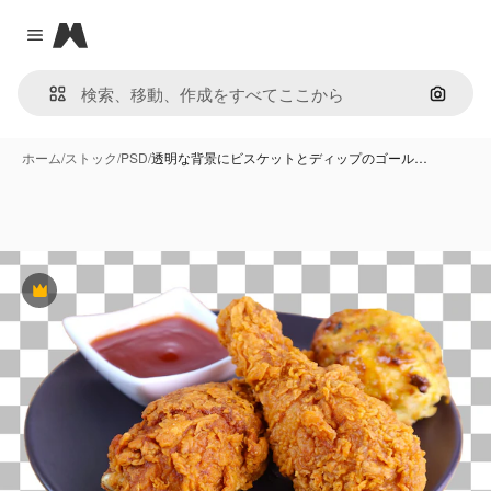
Magnific
Close menu
画像で
ホーム
/
ストック
/
PSD
/
透明な背景にビスケットとディップのゴール…
Premium