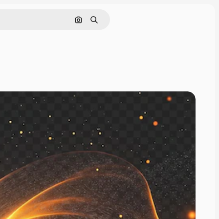
画像で検索
検索