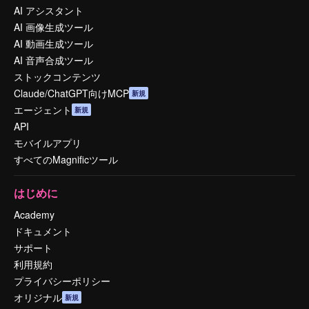
AI アシスタント
AI 画像生成ツール
AI 動画生成ツール
AI 音声合成ツール
ストックコンテンツ
Claude/ChatGPT向けMCP
新規
エージェント
新規
API
モバイルアプリ
すべてのMagnificツール
はじめに
Academy
ドキュメント
サポート
利用規約
プライバシーポリシー
オリジナル
新規