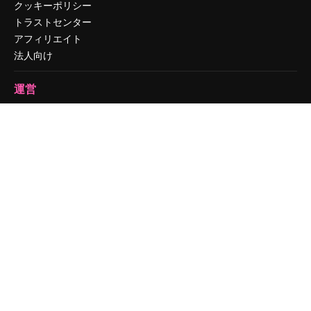
クッキーポリシー
トラストセンター
アフィリエイト
法人向け
運営
料金
会社概要
Reviews
採用情報
検索トレンド
ブログ
イベント
Slidesgo
コンテンツを販売する
プレスルーム
magnific.aiをお探しですか？
お問い合わせ