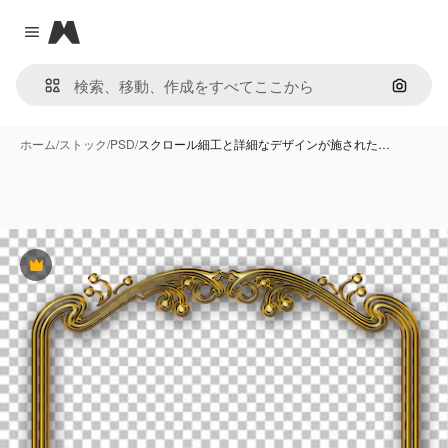
Magnific
Close menu
画像で
ホーム
/
ストック
/
PSD
/
スクロール細工と詳細なデザインが施された…
Premium