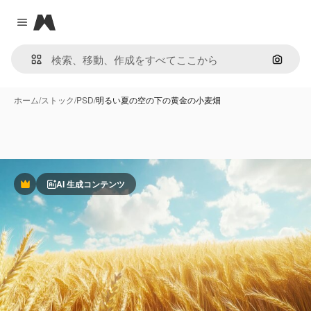
Magnific
Close menu
画像で
ホーム
/
ストック
/
PSD
/
明るい夏の空の下の黄金の小麦畑
AI 生成コンテンツ
Premium