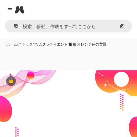
Magnific
Close menu
画像で
ホーム
/
ストック
/
PSD
/
グラディエント 抽象 オレンジ色の背景
Premium