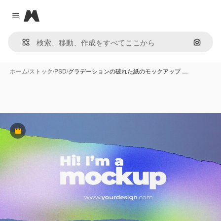
Magnific
Close menu
画像で
ホーム
/
ストック
/
PSD
/
グラデーションの破れた紙のモックアップ …
Premium