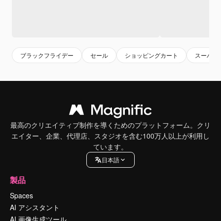
ブラックフライデー
セール
ショッピングカート
スーパー
最高のクリエイティブ制作を導くためのプラットフォーム。クリ
エイター、企業、代理店、スタジオを含む100万人以上が利用し
ています。
日本語
製品
Spaces
AI アシスタント
AI 画像生成ツール