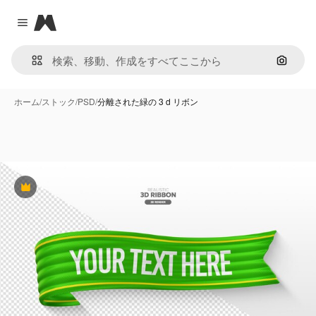
Magnific
Close menu
画像で
ホーム
/
ストック
/
PSD
/
分離された緑の 3 d リボン
Premium