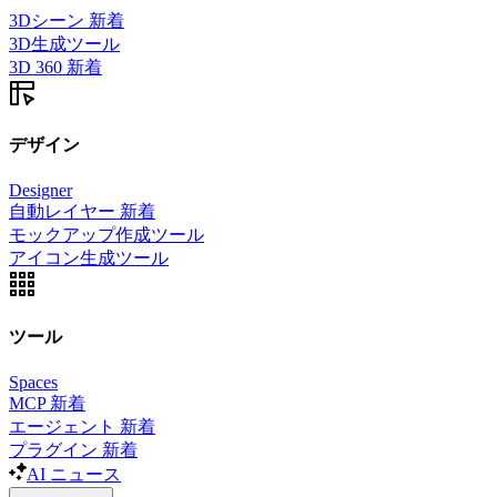
3Dシーン
新着
3D生成ツール
3D 360
新着
デザイン
Designer
自動レイヤー
新着
モックアップ作成ツール
アイコン生成ツール
ツール
Spaces
MCP
新着
エージェント
新着
プラグイン
新着
AI ニュース