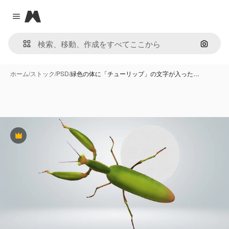
Magnific
Close menu
画像で
ホーム
/
ストック
/
PSD
/
緑色の体に「チューリップ」の文字が入った…
Premium