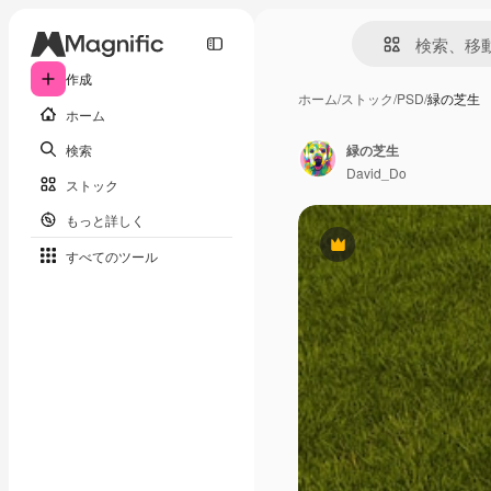
作成
ホーム
/
ストック
/
PSD
/
緑の芝生
ホーム
検索
緑の芝生
David_Do
ストック
もっと詳しく
Premium
すべてのツール