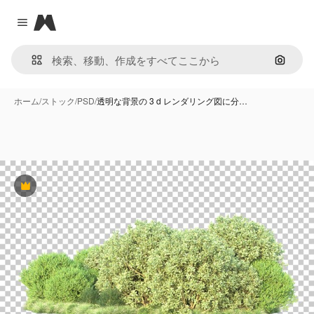
Magnific
Close menu
画像で
ホーム
/
ストック
/
PSD
/
透明な背景の 3 d レンダリング図に分…
Premium