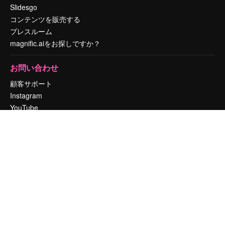
Slidesgo
コンテンツを販売する
プレスルーム
magnific.aiをお探しですか？
お問い合わせ
顧客サポート
Instagram
YouTube
LinkedIn
TikTok
Discord
X
Reddit
Copyright © 2010-
2026
Freepik Company S.L.U.
無断複写・転載を禁じま
す
.