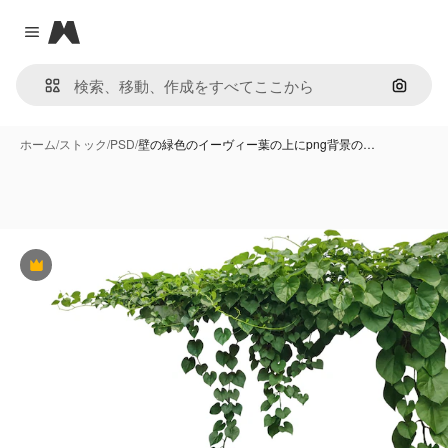
Magnific
Close menu
画像で
ホーム
/
ストック
/
PSD
/
壁の緑色のイーヴィー葉の上にpng背景の…
Premium