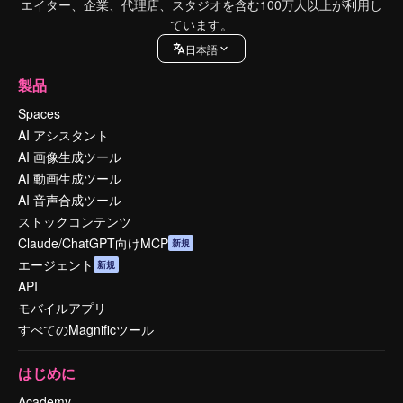
エイター、企業、代理店、スタジオを含む100万人以上が利用し
ています。
日本語
製品
Spaces
AI アシスタント
AI 画像生成ツール
AI 動画生成ツール
AI 音声合成ツール
ストックコンテンツ
Claude/ChatGPT向けMCP
新規
エージェント
新規
API
モバイルアプリ
すべてのMagnificツール
はじめに
Academy