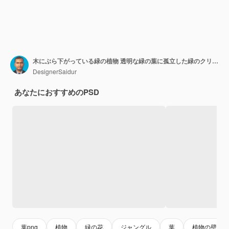
木にぶら下がっている緑の植物 透明な緑の葉に孤立した緑のクリーパー植物
DesignerSaidur
あなたにおすすめのPSD
葉png
植物
緑の花
ジャングル
葉
植物の壁紙