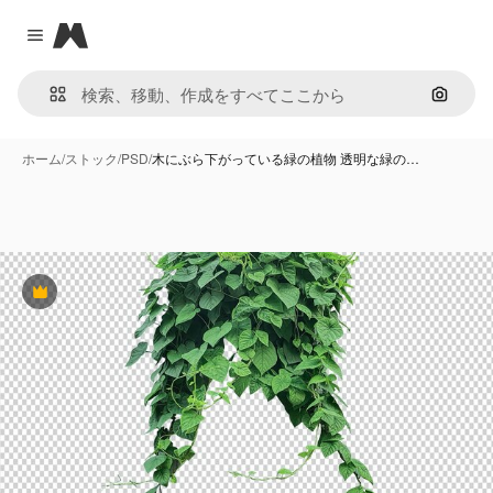
Magnific
Close menu
画像で
ホーム
/
ストック
/
PSD
/
木にぶら下がっている緑の植物 透明な緑の…
Premium