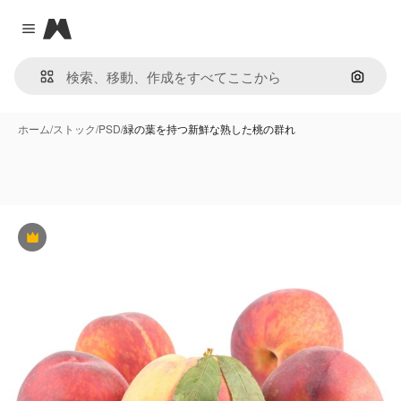
Magnific
Close menu
画像で
ホーム
/
ストック
/
PSD
/
緑の葉を持つ新鮮な熟した桃の群れ
Premium