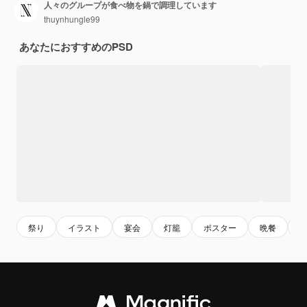
人々のグループが食べ物を鍋で調理しています
thuynhungle99
あなたにおすすめのPSD
祭り
イラスト
宴会
灯籠
ポスター
晩餐