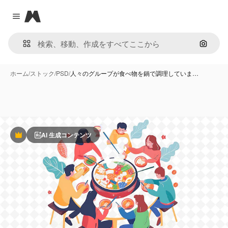
Magnific
Close menu
画像で
ホーム
/
ストック
/
PSD
/
人々のグループが食べ物を鍋で調理していま…
AI 生成コンテンツ
Premium