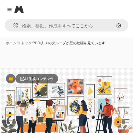
Magnific
Close menu
画像で
ホーム
/
ストック
/
PSD
/
人々のグループが壁の絵画を見ています
AI 生成コンテンツ
Premium