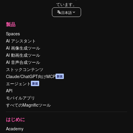
ています。
日本語
製品
Spaces
AI アシスタント
AI 画像生成ツール
AI 動画生成ツール
AI 音声合成ツール
ストックコンテンツ
Claude/ChatGPT向けMCP
新規
エージェント
新規
API
モバイルアプリ
すべてのMagnificツール
はじめに
Academy