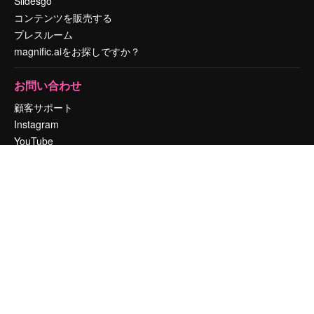
Slidesgo
コンテンツを販売する
プレスルーム
magnific.aiをお探しですか？
お問い合わせ
顧客サポート
Instagram
YouTube
LinkedIn
TikTok
Discord
X
Reddit
Copyright © 2010-
2026
Freepik Company S.L.U.
無断複写・転載を禁じま
す
.