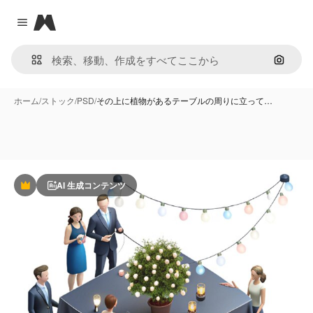
Magnific
Close menu
画像で
ホーム
/
ストック
/
PSD
/
その上に植物があるテーブルの周りに立って…
AI 生成コンテンツ
Premium