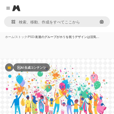
Magnific
Close menu
画像で
ホーム
/
ストック
/
PSD
/
友達のグループがホリを祝うデザインは活気…
AI 生成コンテンツ
Premium