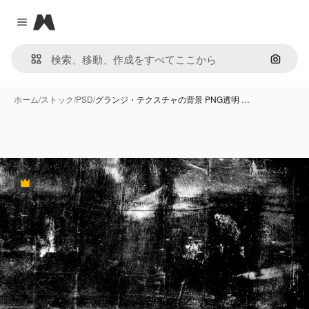
Magnific
Close menu
画像で
ホーム
/
ストック
/
PSD
/
グランジ・テクスチャの背景 PNG透明 …
Premium