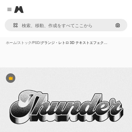
Magnific
Close menu
画像で
ホーム
/
ストック
/
PSD
/
グランジ・レトロ 3D テキストエフェク…
Premium