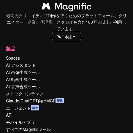
最高のクリエイティブ制作を導くためのプラットフォーム。クリ
エイター、企業、代理店、スタジオを含む100万人以上が利用し
ています。
日本語
製品
Spaces
AI アシスタント
AI 画像生成ツール
AI 動画生成ツール
AI 音声合成ツール
ストックコンテンツ
Claude/ChatGPT向けMCP
新規
エージェント
新規
API
モバイルアプリ
すべてのMagnificツール