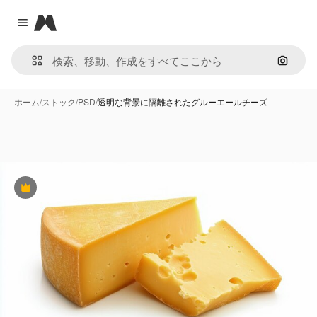
Magnific
Close menu
画像で
ホーム
/
ストック
/
PSD
/
透明な背景に隔離されたグルーエールチーズ
Premium