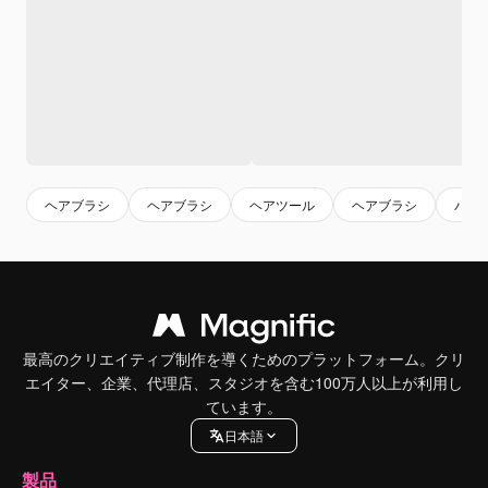
ヘアブラシ
ヘアブラシ
ヘアツール
ヘアブラシ
バリ
最高のクリエイティブ制作を導くためのプラットフォーム。クリ
エイター、企業、代理店、スタジオを含む100万人以上が利用し
ています。
日本語
製品