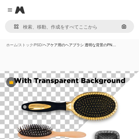
Magnific
Close menu
画像で
ホーム
/
ストック
/
PSD
/
ヘアケア用のヘアブラシ 透明な背景のPN…
Premium