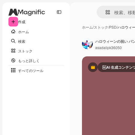
作成
ホーム
/
ストック
/
PSD
/
ハロウィー
ホーム
検索
ハロウィーンの祝い パ
asadalipk36050
ストック
もっと詳しく
AI 生成コンテン
Premium
すべてのツール