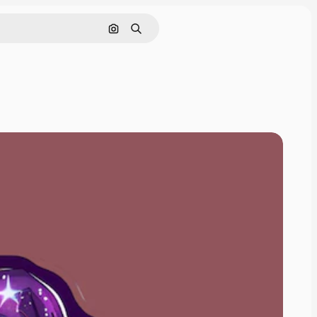
画像で検索
検索