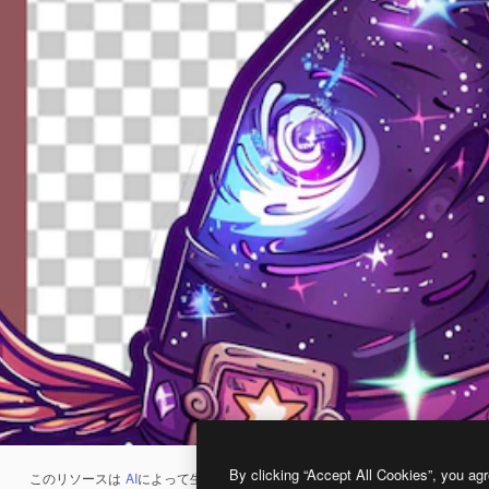
By clicking “Accept All Cookies”, you agr
このリソースは
AI
によって生成されたものです。
AI画像生成ツール
を使うと