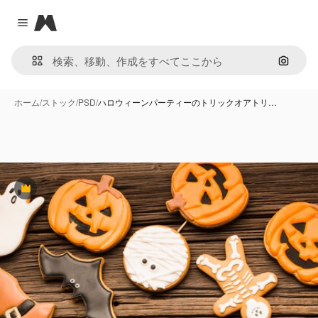
Magnific
Close menu
画像で
ホーム
/
ストック
/
PSD
/
ハロウィーンパーティーのトリックオアトリ…
Premium