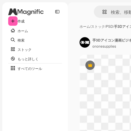
作成
ホーム
/
ストック
/
PSD
/
手3Dアイ
ホーム
検索
手3Dアイコン漫画ビジ
ononesupplies
ストック
もっと詳しく
Premium
すべてのツール