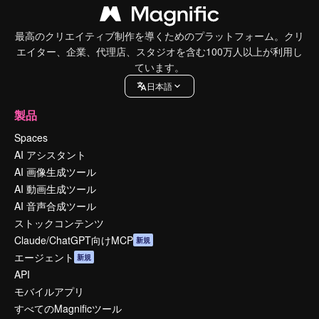
最高のクリエイティブ制作を導くためのプラットフォーム。クリ
エイター、企業、代理店、スタジオを含む100万人以上が利用し
ています。
日本語
製品
Spaces
AI アシスタント
AI 画像生成ツール
AI 動画生成ツール
AI 音声合成ツール
ストックコンテンツ
Claude/ChatGPT向けMCP
新規
エージェント
新規
API
モバイルアプリ
すべてのMagnificツール