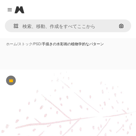
Magnific
Close menu
画像で
ホーム
/
ストック
/
PSD
/
手描きの水彩画の植物学的なパターン
Premium