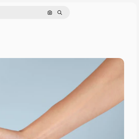
画像で検索
検索